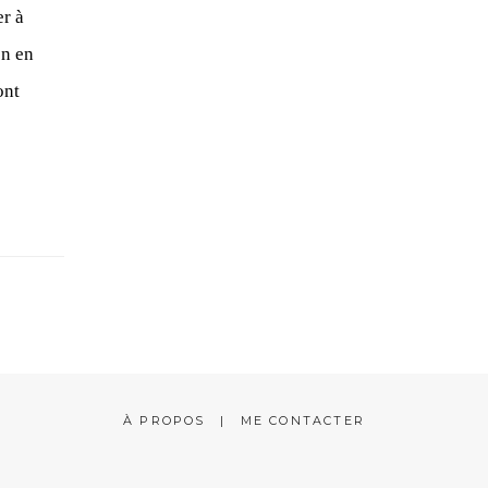
r à
on en
ont
À PROPOS
ME CONTACTER